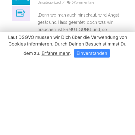
Uncategorized
/
0Kommentare
„Denn wo man auch hinschaut, wird Angst
gesät und Hass geerntet, doch was wir
brauchen, ist ERMUTIGUNG und, so
dämlich es klingt, für jeden Kopf im Sand
Laut DSGVO müssen wir Dich über die Verwendung von
Cookies informieren. Durch Deinen Besuch stimmst Du
eine Hand, die ihn entschlossen wieder
rauszieht, und für jedes zynische Abwinken
dem zu.
Erfahre mehr
.
Einverstanden
und resignierte Schweigen ein Bewusstsein,
das erwacht, und eine Stimme, die sich
hebt.“
https://benedictwells.de/texte/gegen-
nationalismus-fremdenhass-und-
schweigen/