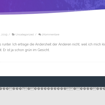
, 2019
/
Uncategorized
/
2Kommentare
os runter. Ich ertrage die Andersheit der Anderen nicht, weil ich mich k
. Er ist ja schon grün im Gesicht.
������P����������� �������