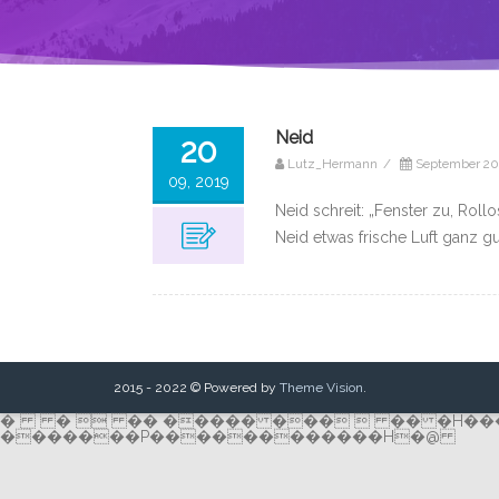
Neid
20
Lutz_Hermann
/
September 20
09, 2019
Neid schreit: „Fenster zu, Roll
Neid etwas frische Luft ganz gut
2015 - 2022 © Powered by
Theme Vision
.
� �  �� ����� ���  �� �H��
�������P������������H�@