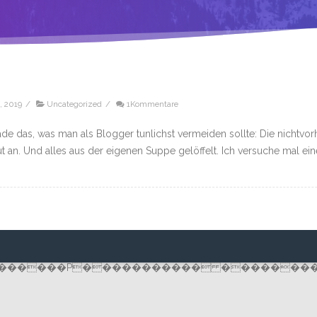
, 2019
/
Uncategorized
/
1Kommentare
de das, was man als Blogger tunlichst vermeiden sollte: Die nicht
ut an. Und alles aus der eigenen Suppe gelöffelt. Ich versuche mal ein
������P����������� �������