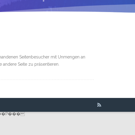
vorhandenen Seitenbesucher mit Unmengen an
e andere Seite zu präsentieren.
��P���