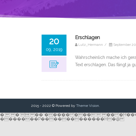
Erschlagen
20
Lutz_Hermann
/
September 20
09, 2019
Wahrscheinlich mache ich gera
Text erschlagen. Das fängt ja g
2015 - 2022 © Powered by
Theme Vision
.
� �  �� ����� ���  �� �H��
�������P������������H�@