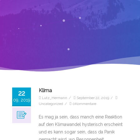
Klima
22
Lutz_Hermann
/
September 22, 2019
/
09, 2019
Uncategorized
/
0Kommentare
Es mag ja sein, dass manch eine Reaktion
auf den Klimawandel hysterisch erscheint
und es kann sogar sein, dass da Panik
gemacht wird, wo Besonnenheit