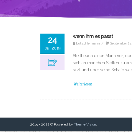
wenn ihm es passt
24
Lutz_Hermann
/
September 24
09, 2019
Stellt euch einen Mann vor, der
sich an manchen Stellen zu arr
sitzt und über seine Schafe wa
Weiterlesen
2015 - 2022 © Powered by
Theme Vision
.