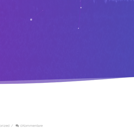
orized
/
0Kommentare